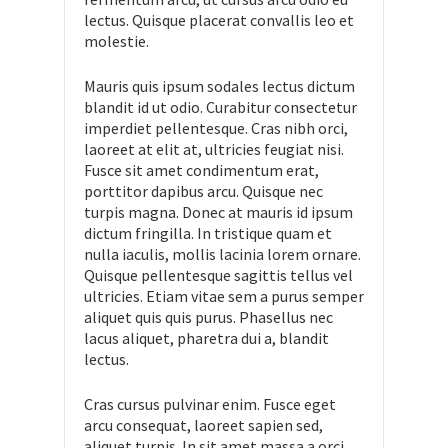
lectus. Quisque placerat convallis leo et
molestie.
Mauris quis ipsum sodales lectus dictum
blandit id ut odio. Curabitur consectetur
imperdiet pellentesque. Cras nibh orci,
laoreet at elit at, ultricies feugiat nisi.
Fusce sit amet condimentum erat,
porttitor dapibus arcu. Quisque nec
turpis magna. Donec at mauris id ipsum
dictum fringilla. In tristique quam et
nulla iaculis, mollis lacinia lorem ornare.
Quisque pellentesque sagittis tellus vel
ultricies. Etiam vitae sem a purus semper
aliquet quis quis purus. Phasellus nec
lacus aliquet, pharetra dui a, blandit
lectus.
Cras cursus pulvinar enim. Fusce eget
arcu consequat, laoreet sapien sed,
aliquet turpis. In sit amet massa a orci