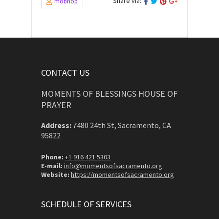
Share via:
mobhop
CONTACT US
MOMENTS OF BLESSINGS HOUSE OF
PRAYER
Address:
7480 24th St, Sacramento, CA
95822
Phone:
+1 916 421 5303
E-mail:
info@momentsofsacramento.org
Website:
https://momentsofsacramento.org
SCHEDULE OF SERVICES