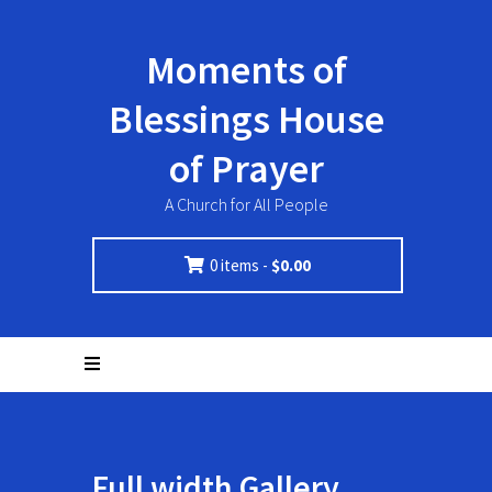
Moments of
Blessings House
of Prayer
A Church for All People
0 items -
$
0.00
Full width Gallery