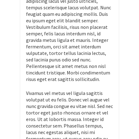
adipiscing lacus vel justo ultricies,
tempus scelerisque lacus volutpat. Nunc
feugiat quam eu adipiscing mollis. Duis
eu ipsum eget elit blandit semper.
Vestibulum facilisis, risus non placerat
semper, felis lacus interdum nisl, id
gravida metus ligula et mauris. Integer
fermentum, orci sit amet interdum
vulputate, tortor tellus lacinia lectus,
sed lacinia purus odio sed nunc.
Pellentesque sit amet metus non nisl
tincidunt tristique. Morbi condimentum
risus eget erat sagittis sollicitudin.
Vivamus vel metus vel ligula sagittis
volutpat ut eu felis. Donec vel augue vel
nunc gravida congue eu vitae nisl. Sed nec
tortor eget justo rhoncus ornare et vel
eros. Ut at lobortis massa. Integer id
consectetur sem. Phasellus tempus,
lacus nec egestas aliquet, nisi mi
fermentum arcu, ut cursus arcu odio eu